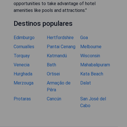
opportunities to take advantage of hotel
amenities like pools and attractions."
Destinos populares
Edimburgo
Hertfordshire
Goa
Cornualles
Pantai Cenang
Melbourne
Torquay
Katmandú
Wisconsin
Venecia
Bath
Mahabalipuram
Hurghada
Ortisei
Kata Beach
Merzouga
Armação de
Dalat
Pêra
Protaras
Cancún
San José del
Cabo