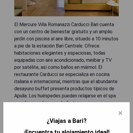
El Mercure Villa Romanazzi Carducci Bari cuenta
con un centro de bienestar gratuito y un amplio
jardín con piscina al aire libre, situado a 10 minutos
a pie de la estación Bari Centrale. Ofrece
habitaciones elegantes y espaciosas, todas
equipadas con aire acondicionado, minibar y TV
por satélite, así como baños en mármol. El
restaurante Carducci se especializa en cocina
italiana e internacional, mientras que el abundante
desayuno buffet presenta productos típicos de
Apulia. Los huéspedes pueden relajarse en el spa
que dispone de sauna, baño turco y jacuzzi;
también hay un gimnasio gratuito disponible. La
×
estación Bari Quintino Sella, que conecta con el
¿Viajas a Bari?
aeropuerto de Bari, se encuentra a solo 5 minutos
¡Encuentra tu alojamiento ideal!
a pie.