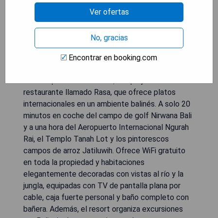
Ver ofertas
El Kalapa Boutique Resort & Yoga se encuentra a
No, gracias
unos 9 minutos en coche de la playa Echo y
combina decoraciones tradicionales javanesas
Encontrar en booking.com
con interiores rústicos de lujo. El resort cuenta
con una piscina al aire libre, un spa y un
restaurante llamado Rasa, que ofrece platos
internacionales en un ambiente balinés. A solo 20
minutos en coche del campo de golf Nirwana Bali
y a una hora del Aeropuerto Internacional Ngurah
Rai, el Templo Tanah Lot y los pintorescos
campos de arroz Jatiluwih. Ofrece WiFi gratuito
en toda la propiedad y habitaciones
elegantemente decoradas con vistas al río y la
jungla, equipadas con TV de pantalla plana por
cable, caja fuerte personal y baño completo con
bañera. Además, el resort organiza excursiones