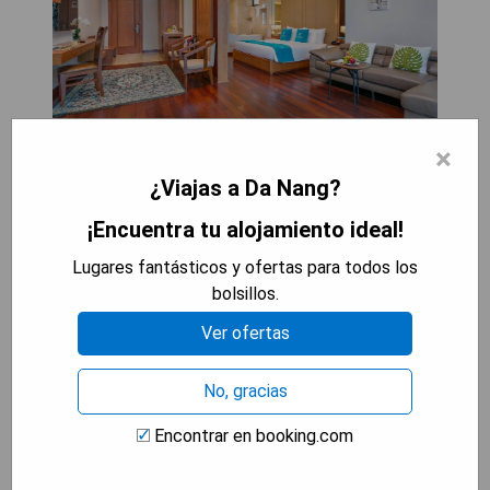
×
¿Viajas a Da Nang?
Situado en Da Nang, Mandila Beach Hotel Danang
ofrece una piscina al aire libre y un centro de spa,
¡Encuentra tu alojamiento ideal!
a solo 1.7 km del Puente Love Lock. Todas las
Lugares fantásticos y ofertas para todos los
habitaciones están equipadas con aire
bolsillos.
acondicionado, televisores de pantalla plana,
armarios y cajas fuertes. Algunas habitaciones
Ver ofertas
cuentan con áreas de estar y terrazas o balcones
para disfrutar de una taza de té. Cada habitación
No, gracias
dispone de baño privado con ducha o bañera y
bidet, además de albornoces, zapatillas y
Encontrar en booking.com
artículos de tocador gratuitos. El hotel cuenta
con recepción abierta las 24 horas que brinda