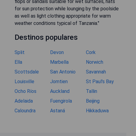
flops or sandals suitable for wet surfaces, hats
for sun protection while lounging by the poolside
as well as light clothing appropriate for warm
weather conditions typical of Tanzania."
Destinos populares
Split
Devon
Cork
Ella
Marbella
Norwich
Scottsdale
San Antonio
Savannah
Louisville
Jomtien
St Paul's Bay
Ocho Ríos
Auckland
Tallin
Adelaida
Fuengirola
Beijing
Caloundra
Astaná
Hikkaduwa