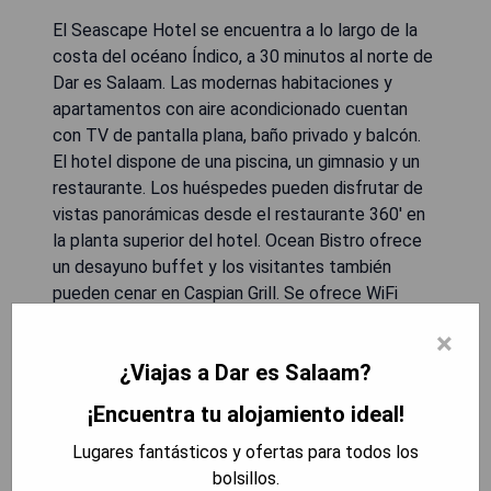
El Seascape Hotel se encuentra a lo largo de la
costa del océano Índico, a 30 minutos al norte de
Dar es Salaam. Las modernas habitaciones y
apartamentos con aire acondicionado cuentan
con TV de pantalla plana, baño privado y balcón.
El hotel dispone de una piscina, un gimnasio y un
restaurante. Los huéspedes pueden disfrutar de
vistas panorámicas desde el restaurante 360' en
la planta superior del hotel. Ocean Bistro ofrece
un desayuno buffet y los visitantes también
pueden cenar en Caspian Grill. Se ofrece WiFi
gratuito y estacionamiento gratuito en el lugar. La
×
playa Jangwani está a 20 minutos a pie del hotel y
¿Viajas a Dar es Salaam?
el Aeropuerto Internacional Julius Nyerere se
encuentra a 30 km.
¡Encuentra tu alojamiento ideal!
- Vistas panorámicas desde el restaurante.
Lugares fantásticos y ofertas para todos los
- Piscina y gimnasio disponibles.
bolsillos.