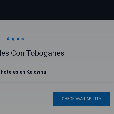
n Toboganes
les Con Toboganes
 hoteles en Kelowna
CHECK AVAILABILITY