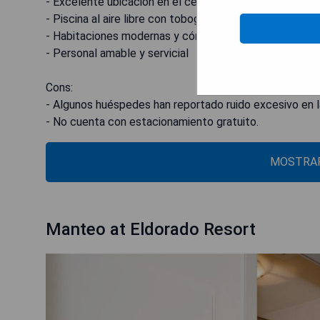
- Excelente ubicación en el centro de Kelowna
- Piscina al aire libre con toboganes y zona de juegos 
- Habitaciones modernas y cómodas
- Personal amable y servicial
Cons:
- Algunos huéspedes han reportado ruido excesivo en l
- No cuenta con estacionamiento gratuito.
MOSTRAR
Manteo at Eldorado Resort