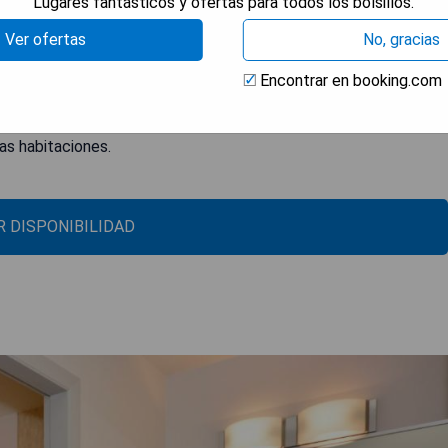
Lugares fantásticos y ofertas para todos los bolsillos.
acuáticos para niños
Ver ofertas
No, gracias
Encontrar en booking.com
as habitaciones.
 DISPONIBILIDAD