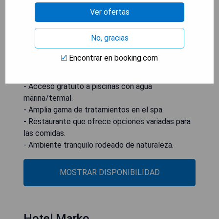
y otras bebidas. Además, el centro spa Terme &
Ver ofertas
Wellness LifeClass está conectado con el Hotel
Neptun a través de un pasillo cubierto, ofreciendo
No, gracias
una variedad extensa de tratamientos que
incluyen barro y agua termal mineral.
Encontrar en booking.com
- Ubicación céntrica cerca del paseo marítimo.
- Acceso gratuito a piscinas con agua
marina/termal.
- Amplia gama de tratamientos en el spa.
- Restaurante que ofrece opciones variadas para
las comidas.
- Ambiente tranquilo rodeado de naturaleza.
MOSTRAR DISPONIBILIDAD
Hotel Marko