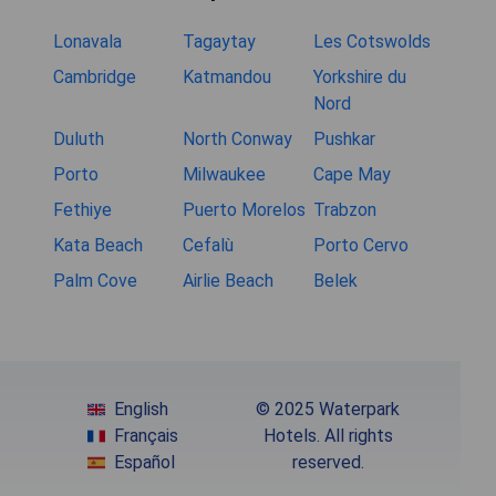
Lonavala
Tagaytay
Les Cotswolds
Cambridge
Katmandou
Yorkshire du
Nord
Duluth
North Conway
Pushkar
Porto
Milwaukee
Cape May
Fethiye
Puerto Morelos
Trabzon
Kata Beach
Cefalù
Porto Cervo
Palm Cove
Airlie Beach
Belek
English
© 2025 Waterpark
Français
Hotels. All rights
Español
reserved.