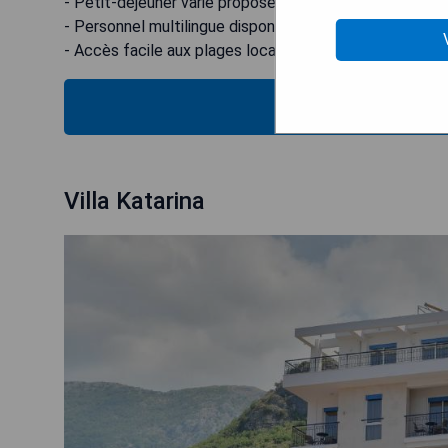
- Petit-déjeuner varié proposé chaque matin.
- Personnel multilingue disponible 24h/24.
- Accès facile aux plages locales.
VÉRIFIEZ
Villa Katarina