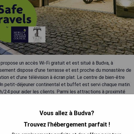
propose un accès Wi-Fi gratuit et est situé à Budva, à
ssement dispose d'une terrasse et est proche du monastère de
on et d'une télévision à écran plat. Le centre de bien-être
Un petit-déjeuner continental et buffet est servi chaque matin.
h/24 pour aider les clients. Parmi les attractions à proximité
ité, tandis que l'aéroport de Tivat se trouve à 16 km.
Vous allez à Budva?
Trouvez l'hébergement parfait !