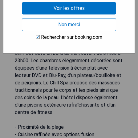
boutique hôtel situé à seulement 8 km du port de
Voir les offres
Laem Ngop, sur la plage de Kai Bae. Les chambres
disposent d'une terrasse privée et d'une
connexion Wi-Fi gratuite dans tout
Non merci
l'établissement. Les clients peuvent déguster
Rechercher sur booking.com
une cuisine fusion et un petit-déjeuner servi toute
la journée tout en admirant le coucher de soleil au
Chill-Out Cafe en bord de mer, ouvert de 07h00 à
23h00. Les chambres élégamment décorées sont
équipées d'une télévision à écran plat avec
lecteur DVD et Blu-Ray, d'un plateau/bouilloire et
de peignoirs. Le Chill Spa propose des massages
traditionnels pour le corps et les pieds ainsi que
des soins de la peau. L'hôtel dispose également
d'une piscine extérieure rafraîchissante et d'un
centre de fitness.
- Proximité de la plage
- Cuisine raffinée avec options fusion