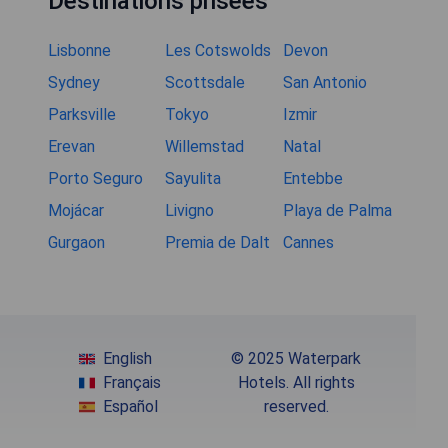
Destinations prisées
Lisbonne
Les Cotswolds
Devon
Sydney
Scottsdale
San Antonio
Parksville
Tokyo
Izmir
Erevan
Willemstad
Natal
Porto Seguro
Sayulita
Entebbe
Mojácar
Livigno
Playa de Palma
Gurgaon
Premia de Dalt
Cannes
English
© 2025 Waterpark
Français
Hotels. All rights
Español
reserved.