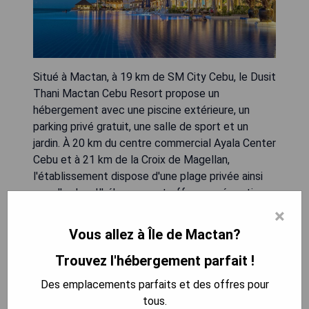
Situé à Mactan, à 19 km de SM City Cebu, le Dusit
Thani Mactan Cebu Resort propose un
hébergement avec une piscine extérieure, un
parking privé gratuit, une salle de sport et un
jardin. À 20 km du centre commercial Ayala Center
Cebu et à 21 km de la Croix de Magellan,
l'établissement dispose d'une plage privée ainsi
que d'un bar. L'hébergement offre une réception
ouverte 24h/24, des transferts aéroport, un
×
service en chambre et une connexion Wi-Fi
Vous allez à Île de Mactan?
gratuite dans tout l'établissement.
Trouvez l'hébergement parfait !
- Accès direct à une plage privée
Des emplacements parfaits et des offres pour
- Piscine extérieure relaxante
tous.
- Salle de sport bien équipée