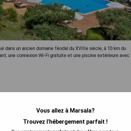
tué dans un ancien domaine féodal du XVIIIe siècle, à 10 km du
nt, une connexion Wi-Fi gratuite et une piscine extérieure avec
Vous allez à Marsala?
 LA DISPONIBILITÉ
Trouvez l'hébergement parfait !