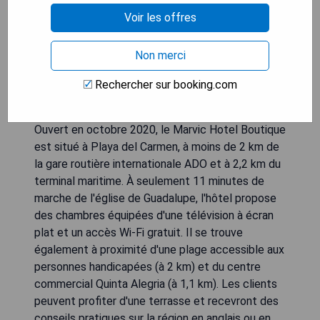
Voir les offres
Non merci
Rechercher sur booking.com
Ouvert en octobre 2020, le Marvic Hotel Boutique
est situé à Playa del Carmen, à moins de 2 km de
la gare routière internationale ADO et à 2,2 km du
terminal maritime. À seulement 11 minutes de
marche de l'église de Guadalupe, l'hôtel propose
des chambres équipées d'une télévision à écran
plat et un accès Wi-Fi gratuit. Il se trouve
également à proximité d'une plage accessible aux
personnes handicapées (à 2 km) et du centre
commercial Quinta Alegria (à 1,1 km). Les clients
peuvent profiter d'une terrasse et recevront des
conseils pratiques sur la région en anglais ou en