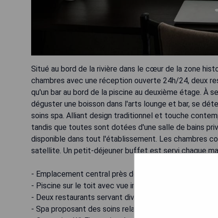
Situé au bord de la rivière dans le cœur de la zone hi
chambres avec une réception ouverte 24h/24, deux restau
qu'un bar au bord de la piscine au deuxième étage. À 
déguster une boisson dans l'arts lounge et bar, se déten
soins spa. Alliant design traditionnel et touche contem
tandis que toutes sont dotées d'une salle de bains priv
disponible dans tout l'établissement. Les chambres c
satellite. Un petit-déjeuner buffet est servi chaque ma
- Emplacement central près des attractions touristiqu
- Piscine sur le toit avec vue imprenable
- Deux restaurants servant divers plats
- Spa proposant des soins relaxants