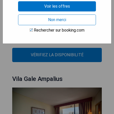
Voir les offres
- Ambiance paisible entourée de verdure
- Proximité des plages et des attractions locales
Non merci
- Équipements modernes dans chaque
studio/appartement
Rechercher sur booking.com
- Accès facile aux parcours de golf renommés
- Stationnement privé gratuit disponible
VÉRIFIEZ LA DISPONIBILITÉ
Vila Gale Ampalius