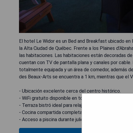
El hotel Le Widor es un Bed and Breakfast ubicado en l
la Alta Ciudad de Québec. Frente a los Plaines d'Abraham
las habitaciones. Las habitaciones están decoradas de 
cuentan con TV de pantalla plana y canales por cable
totalmente equipada y un área de comedor, además de p
des Beaux-Arts se encuentra a 1 km, mientras que el V
- Ubicación excelente cerca del centro histórico.
- WiFi gratuito disponible en todas las habitaciones.
- Terraza bistró ideal para relajarse al aire libre.
- Cocina compartida completamente equipada para lo
- Acceso a piscina durante julio para disfrutar del veran