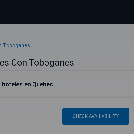
n Toboganes
les Con Toboganes
 hoteles en Quebec
CHECK AVAILABILITY