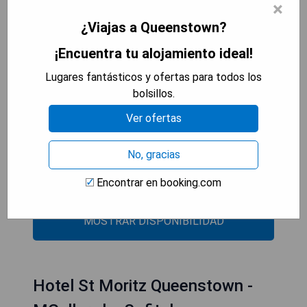
en formato de cama y desayuno y una experiencia
×
gastronómica de alta calidad en un entorno
¿Viajas a Queenstown?
tranquilo, situado a solo 15 minutos en coche del
centro de Queenstown. Desde cada habitación se
¡Encuentra tu alojamiento ideal!
pueden disfrutar impresionantes vistas del lago y
Lugares fantásticos y ofertas para todos los
las montañas.
bolsillos.
- Alojamiento de lujo
Ver ofertas
- Comida gourmet
- Vistas espectaculares
No, gracias
- Entorno tranquilo
- Proximidad a Queenstown
Encontrar en booking.com
MOSTRAR DISPONIBILIDAD
Hotel St Moritz Queenstown -