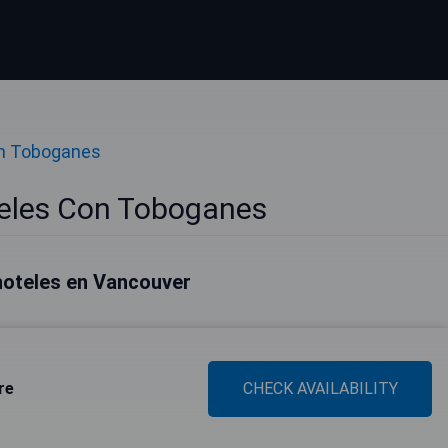
n Toboganes
eles Con Toboganes
hoteles en Vancouver
re
CHECK AVAILABILITY