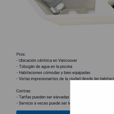
Pros:
- Ubicación céntrica en Vancouver
- Tobogán de agua en la piscina
- Habitaciones cómodas y bien equipadas
- Vistas impresionantes de la ciudad desde las habitac
Contras:
- Tarifas pueden ser elevadas durante temporadas alt
- Servicio a veces puede ser lento o poco atento