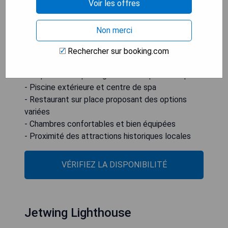
détente. Toutes les chambres comprennent une
Voir les offres
salle de bains privative avec douche et
bénéficient d'une connexion Wi-Fi gratuite. Le
Non merci
Fort de Galle est situé à 1,1 km, tandis que
l'église néerlandaise de Galle se trouve à 1,2 km.
Rechercher sur booking.com
- Emplacement privilégié avec vue panoramique
- Piscine extérieure et centre de spa
- Restaurant sur place proposant des options
variées
- Chambres confortables et bien équipées
- Proximité des attractions historiques locales
VÉRIFIEZ LA DISPONIBILITÉ
Jetwing Lighthouse