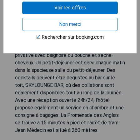
l'établissement. Parmi les installations, on trouve
Voir les offres
un centre de fitness, deux bains à remous, un bar
Skylounge et deux terrasses avec vue imprenable
Non merci
sur Nice. Chaque chambre climatisée est dotée
d'une télévision à écran plat, d'un bureau, d'une
Rechercher sur booking.com
armoire et d'un minibar. La décoration moderne
des chambres comprend une salle de bains
privative avec baignoire ou douche et sèche-
cheveux. Un petit-déjeuner est servi chaque matin
dans la spacieuse salle du petit-déjeuner. Des
cocktails peuvent être dégustés au bar sur le
toit, SKYLOUNGE BAR, où des collations sont
également disponibles tout au long de la journée.
Avec une réception ouverte 24h/24, l'hôtel
propose également un service en chambre et une
consigne à bagages. La Promenade des Anglais
se trouve à 15 minutes à pied et l'arrêt de tram
Jean Médecin est situé à 260 mètres.