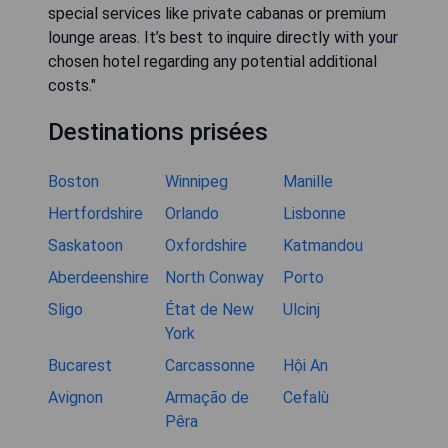
special services like private cabanas or premium
lounge areas. It’s best to inquire directly with your
chosen hotel regarding any potential additional
costs."
Destinations prisées
Boston
Winnipeg
Manille
Hertfordshire
Orlando
Lisbonne
Saskatoon
Oxfordshire
Katmandou
Aberdeenshire
North Conway
Porto
Sligo
État de New
Ulcinj
York
Bucarest
Carcassonne
Hội An
Avignon
Armação de
Cefalù
Pêra